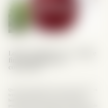
Loi du 31 janvier 2022 : mettre
fin aux thérapies de
conversion
Quarante ans après la loi du 4 août 1982 qui mettait un
terme à la pénalisation des relations sexuelles
homosexuelles, la loi n° 2022-92 du 31 janvier 2022
poursuit cette œuvre législative et insère dans le code