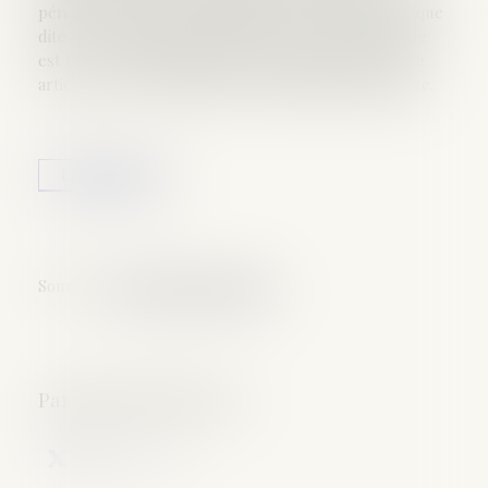
pénal une nouvelle incrimination réprimant la pratique
dite « des thérapies de conversion ». Cette loi, si elle
est très courte puisqu’elle ne comprend que quatre
articles, revêt une dimension symbolique importante.
Lire la suite
Source :
www.dalloz-actualite.fr