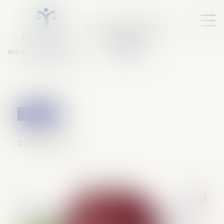
Nos services numériques
L
E
X
A
URA
a
v
ocats
SELARL VARET-DESFORET
Avocats Associés
Droit pénal
24/02/2022