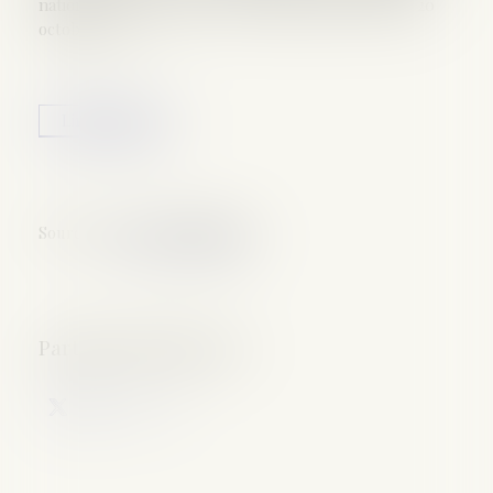
nationale le 4 décembre 2020, puis par le Sénat le 20
octobre 2021...
Lire la suite
Source :
www.vie-publique.fr