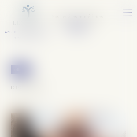
Nos services numériques
L
E
X
A
URA
a
v
ocats
SELARL VARET-DESFORET
Avocats Associés
Filiation
01/03/2022