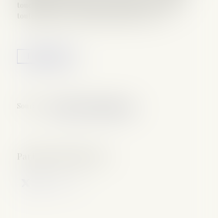
touchent le cœur même de la loi qui devrait selon
toute logique être fondamentalement revue…
Lire la suite
Source :
www.droit-technologie.org