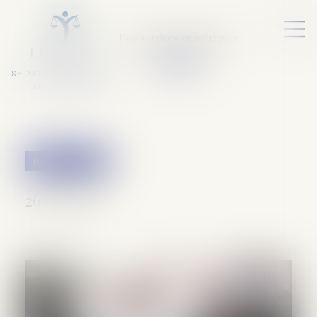
Nos services numériques
L
E
X
A
URA
a
v
ocats
SELARL VARET-DESFORET
Avocats Associés
Procédure pénale
26/12/2019