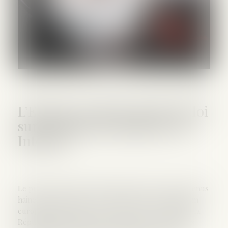
L’Europe recale le projet de loi
sur les discours haineux sur
Internet
Le projet de loi Avia, visant à lutter contre les contenus
haineux sur internet, ne convainc pas la Commission
européenne qui émet un avis très réservé et invite la
République française à revoir sa copie. Les critiques