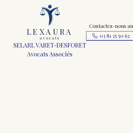
Contactez-nous au
L
E
X
A
URA
03 81 25 50 62
a
v
ocats
SELARL VARET-DESFORET
Avocats Associés