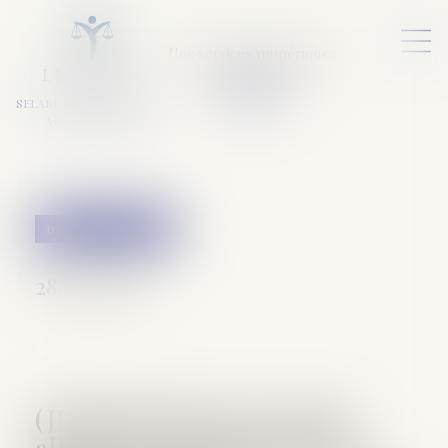
Nos services numériques
L
E
X
A
URA
a
v
ocats
SELARL VARET-DESFORET
Avocats Associés
Divorce et séparation
28/02/2018
(JUR) Intérêts des sommes
allouées à l’épouse par un