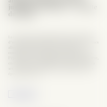
jugement de divorce – Gazette
du Palais
La cour d’appel de Versailles avait rejeté la demande
d’une épouse en paiement des intérêts sur les sommes
allouées notamment au titre de la prestation
compensatoire et des dommages-intérêts auxquels
l’époux avait été condamné par le jugement de divorce,
en énonçant qu’en application de l’article 1479, alinéa
1er, du Code civil, les créances personnelles que les
époux ont à exercer...
Lire la suite