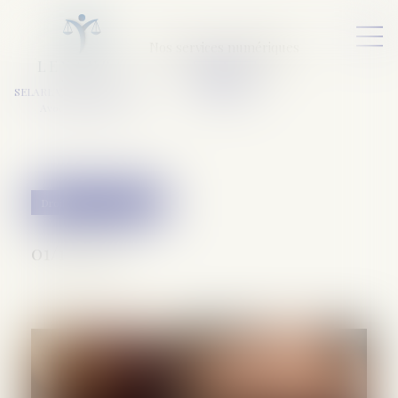
Nos services numériques
L
E
X
A
URA
a
v
ocats
SELARL VARET-DESFORET
Avocats Associés
Droit pénal des affaires
01/11/2023