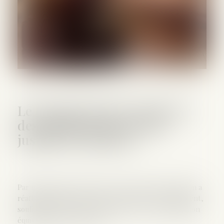
Le jugement doit comporter
des motifs propres pour
justifier la décision
Par un arrêt du 11 octobre 2023, la Cour de cassation a
réaffirmé l’importance des motifs dans tout jugement,
soulignant que leur insuffisance ou leur contradiction
équivalent à leur absence...