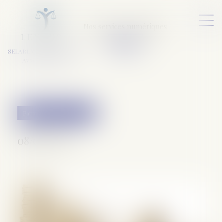
Nos services numériques
L
E
X
A
URA
a
v
ocats
SELARL VARET-DESFORET
Avocats Associés
Patrimoine et succession
08/01/2020