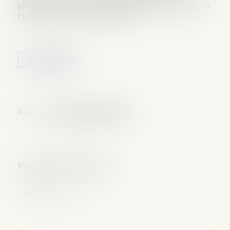
plus être engagée lorsque les parties ont déjà mis fin à
l’indivision par un partage amiable...
Lire la suite
Source :
www.dalloz-actualite.fr