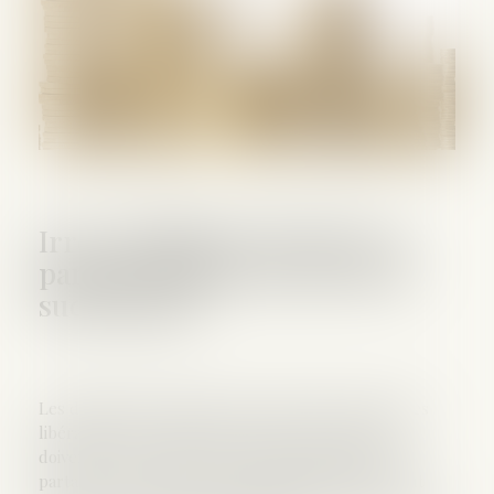
Irrecevabilité de l’action en
partage fondée sur un recel
successoral
Les demandes tendant à l’exécution du rapport des
libéralités et à la sanction d’un recel successoral
doivent être formées à l’occasion d’une action en
partage. Or une action en partage judiciaire ne peut