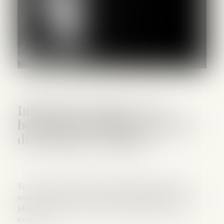
Infractions pénales : les
besoins des victimes évaluées
dès la phase d'enquête
Trop souvent, les victimes d’infractions pénales se
sentent oubliées avant le procès. Dorénavant, dès la
phase d’enquête, leurs besoins spécifiques seront
évalués...