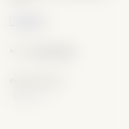
Lire la suite
Source :
www.lechorepublicain.fr