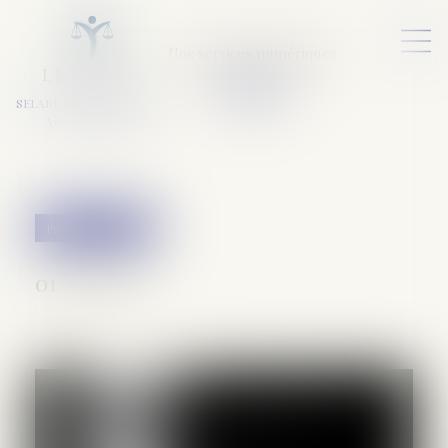
Nos services numériques
L
E
X
A
URA
a
v
ocats
SELARL VARET-DESFORET
Avocats Associés
Procédure pénale
01/10/2020