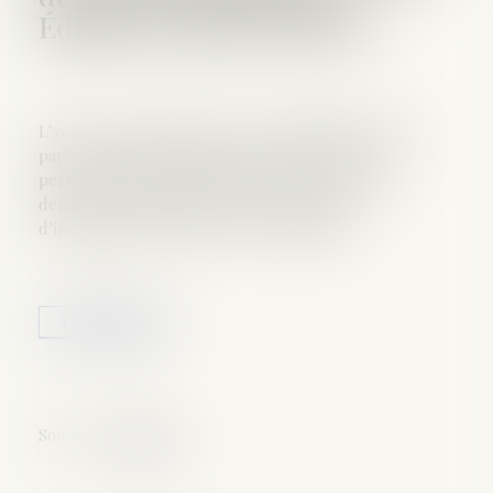
Éditions Francis Lefebvre
L’avance en capital accordée à un indivisaire dans le
partage à intervenir peut être mise à la charge
personnelle du coïndivisaire lorsque celui-ci est,
depuis de nombreuses années, redevable
d’importantes sommes envers l’indivision...
Lire la suite
Source :
www.efl.fr