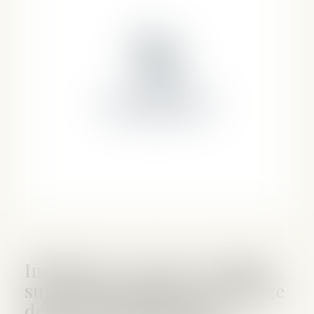
Indivision : avance en capital
sur le partage mise à la charge
de l’un des indivisaires -