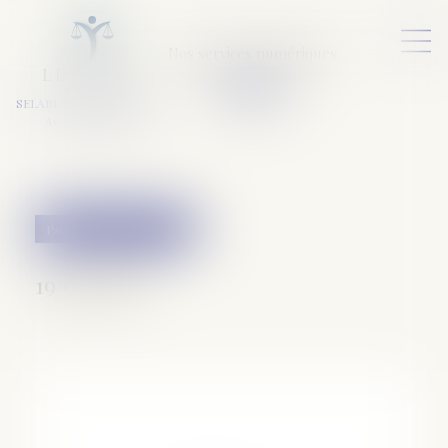
Nos services numériques
L
E
X
A
URA
a
v
ocats
SELARL VARET-DESFORET
Avocats Associés
Patrimoine et succession
19/06/2018