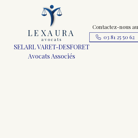
Contactez-nous au
L
E
X
A
URA
03 81 25 50 62
a
v
ocats
SELARL VARET-DESFORET
Avocats Associés