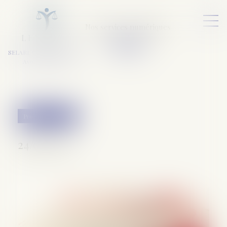
Nos services numériques
L
E
X
A
URA
a
v
ocats
SELARL VARET-DESFORET
Avocats Associés
Procédure pénale
24/03/2022