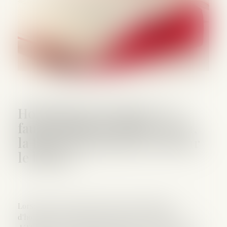
Homicide involontaire : la
faute délibérée tombe à l’eau,
la faute caractérisée reste sur
le bateau
Lorsque la prévention spécifie que l'infraction
d'homicide involontaire résulte d'une violation