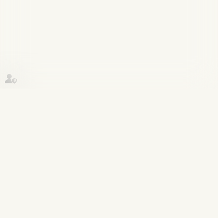
Historique
Procédure pénale
07
avr.