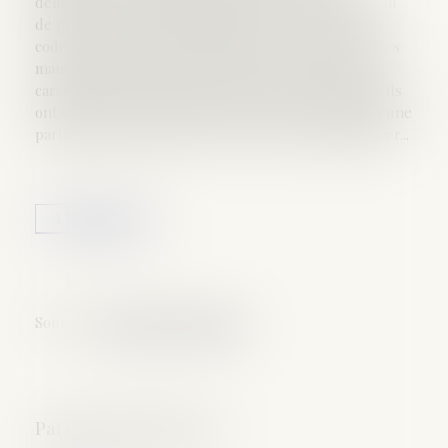
délibérée d'une obligation particulière de sécurité ou
de prudence, au sens de l'article 121-3, alinéa 4, du
code pénal, les juges du fond peuvent retenir que les
manquements qu'ils constatent constituent la faute
caractérisée prévue par le même texte, dès lors qu'ils
ont eu pour résultat d'exposer autrui à un risque d'une
particulière gravité que le prévenu ne pouvait ignorer...
Lire la suite
Source :
actu.dalloz-etudiant.fr