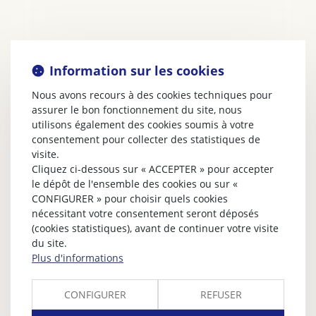
Information sur les cookies
Nous avons recours à des cookies techniques pour
assurer le bon fonctionnement du site, nous
utilisons également des cookies soumis à votre
consentement pour collecter des statistiques de
visite.
Cliquez ci-dessous sur « ACCEPTER » pour accepter
le dépôt de l'ensemble des cookies ou sur «
CONFIGURER » pour choisir quels cookies
nécessitant votre consentement seront déposés
(cookies statistiques), avant de continuer votre visite
du site.
Plus d'informations
CONFIGURER
REFUSER