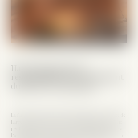
Harcèlement moral :
responsabilité du commettant
du fait de ses préposés
La faute pénale du préposé matérialisée par le délit de
harcèlement moral, et dont résulte la faute civile, ne
peut plus être contestée par le commettant, fût-ce à
l’occasion d’un procès ayant pour objet la seule action