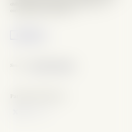
civile, lorsqu’elle constitue le fondement d’une
condamnation pénale définitive...
Lire la suite
Source :
www.dalloz-actualite.fr