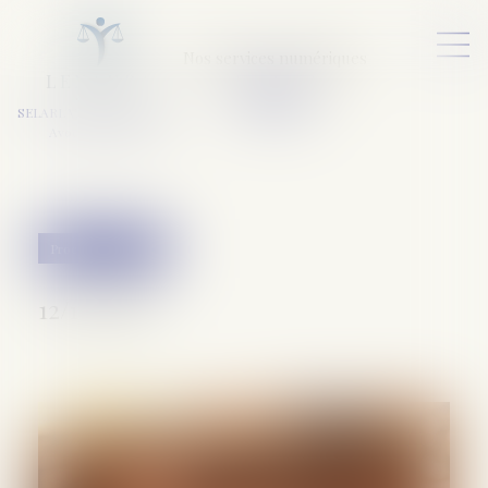
Nos services numériques
L
E
X
A
URA
a
v
ocats
SELARL VARET-DESFORET
Avocats Associés
Procédure pénale
12/12/2018