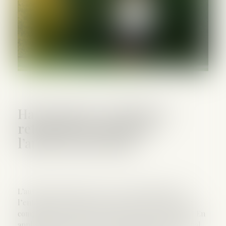
Harcèlement conjugal et
retrait de l’exercice de
l’autorité parentale
L’autorité parentale est exercée dans l’intérêt de
l’enfant et peut faire l’objet d’un retrait lorsque le
comportement d’un parent compromet cet intérêt. En
application de l’article 378 du Code civil, le juge pénal