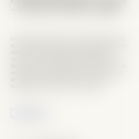
- Personne | Dalloz Actualité
La grande chambre de la Cour européenne des droits
de l’homme (CEDH) a fait droit à la demande de l’Italie
dans le cadre de l’éloignement d’un enfant né par
GPA, celle-ci étant contraire à l’ordre public. Ce
faisant, elle infirme la position de la CEDH sous l’angle
de l’article 8 de la Convention européenne des droits
de l’homme en matière d’absence de tout lien
biologique entre l’enfant et les requérants...
Lire la suite