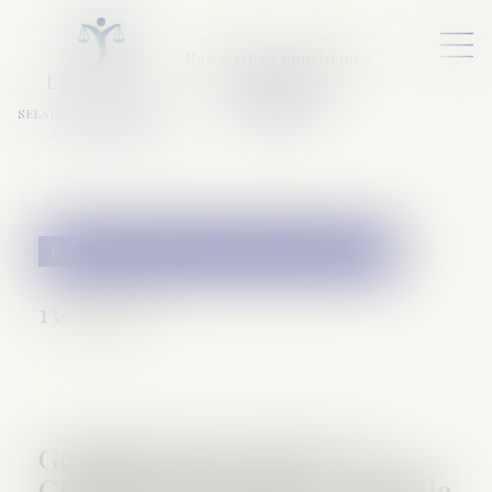
Nos services numériques
L
E
X
A
URA
a
v
ocats
SELARL VARET-DESFORET
Avocats Associés
Droit de la famille, des personnes et de leur patrimoine
13/02/2017
Gestation pour autrui : la
CEDH revoit sa copie - Famille