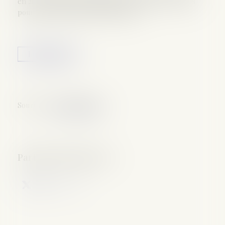
en 2017, le suspect avait refusé de révéler ses codes
pour faire valoir son droit au silence.
Lire la suite
Source :
www.lemonde.fr