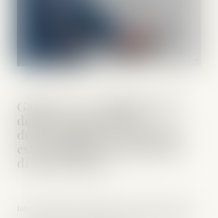
Garde à vue : l'obligation de
délivrer son code de
déverrouillage de téléphone
est contraire à l'exercice du
droit au silence
Interpellé dans une enquête sur un trafic de drogue