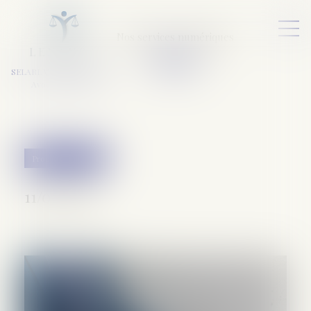
Nos services numériques
L
E
X
A
URA
a
v
ocats
SELARL VARET-DESFORET
Avocats Associés
Procédure pénale
11/07/2019