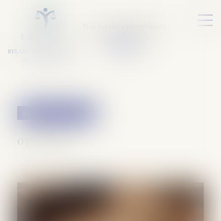
Nos services numériques
L
E
X
A
URA
a
v
ocats
SELARL VARET-DESFORET
Avocats Associés
Patrimoine et succession
03/07/2026