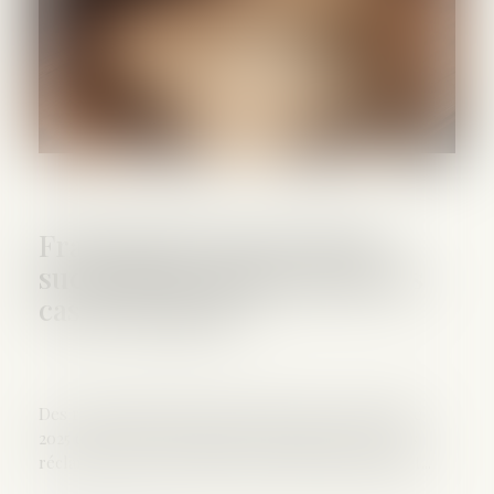
Frais bancaires lors d’une
succession : suppression des
cas de gratuité
Des règles avaient été mises en place en novembre
2025 concernant les frais qu’une banque peut vous
réclamer lors de la clôture du compte d’un défunt...