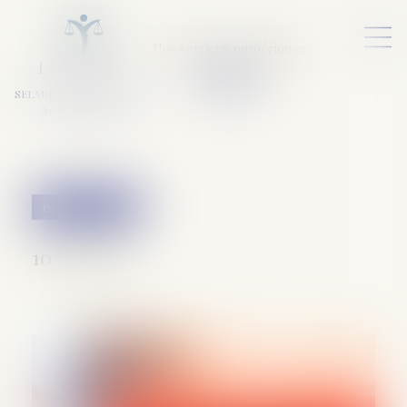
Nos services numériques
L
E
X
A
URA
a
v
ocats
SELARL VARET-DESFORET
Avocats Associés
Procédure pénale
10/09/2020