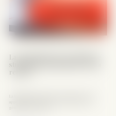
La forfaitisation des délits de
stupéﬁants généralisée dès la
rentrée
La forfaitisation des délits de stupéﬁants est déjà
appliquée à Marseille, Lille et Rennes. Elle sera
généralisée à la rentrée...