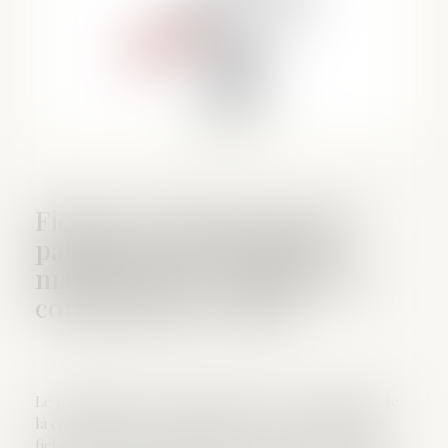
Fiche de renseignement de
patrimoine de la caution
mariée sous le régime de la
communauté erronée
Le patrimoine de la caution, mariée sous le régime de
la communauté, était moindre que ce qu'indiquait la
fiche de renseignements, des biens propres de son