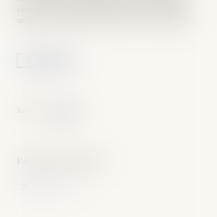
conjoint ayant été mentionnés. Face à cette anomalie
apparente, la banque aurait dû faire des vérifications...
Lire la suite
Source :
www.efl.fr