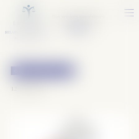
Nos services numériques
L
E
X
A
URA
a
v
ocats
SELARL VARET-DESFORET
Avocats Associés
Couples et régime matrimoniaux
12/05/2020