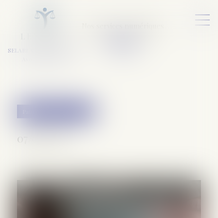
Nos services numériques
L
E
X
A
URA
a
v
ocats
SELARL VARET-DESFORET
Avocats Associés
Patrimoine et succession
07/04/2021