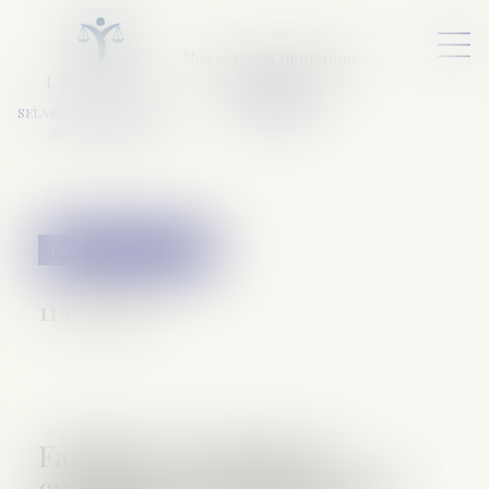
Nos services numériques
L
E
X
A
URA
a
v
ocats
SELARL VARET-DESFORET
Avocats Associés
Patrimoine et succession
11/04/2018
Familles recomposées :
comment transmettre votre