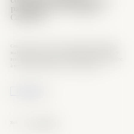
patrimoine à vos enfants -
Capital.fr
Comme le montre la succession de Johnny Hallyday,
un héritage peut devenir compliqué dans les familles
recomposées. En France, il est possible de transmettre
à ses enfants l’intégralité de son patrimoine...
Lire la suite
Source :
www.capital.fr