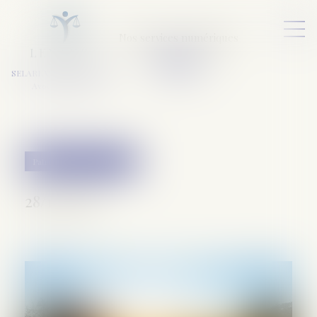
Nos services numériques
L
E
X
A
URA
a
v
ocats
SELARL VARET-DESFORET
Avocats Associés
Patrimoine et succession
28/11/2018