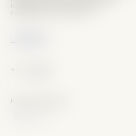
l’exploitation de ce dernier et non pendant
l’exploitation par sa mère, qui a suivi...
Lire la suite
Source :
www.efl.fr