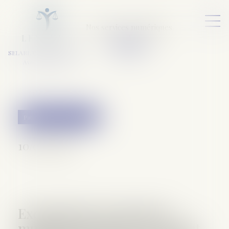
Nos services numériques
L
E
X
A
URA
a
v
ocats
SELARL VARET-DESFORET
Avocats Associés
Patrimoine et succession
10/07/2018
Exonération de droits de
mutation par décès de la part