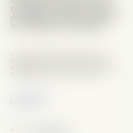
reçue par les frères et sœurs
du défunt : de l'importance de
la domiciliation commune
La Cour d’appel de Paris vient de rappeler que
l’exonération prévue par l’article 796-0 ter du CGI
impliquait que le frère ou la sœur rapporte la preuve
d’une domiciliation commune avec le défunt...
Lire la suite
Source :
www.fiscalonline.com