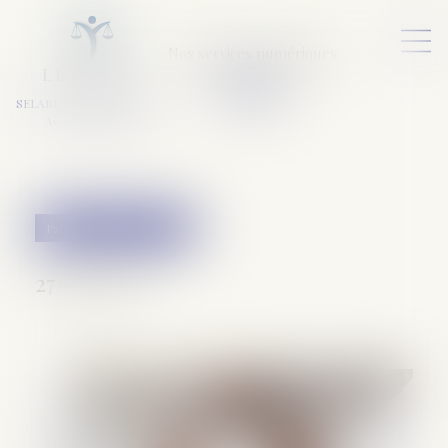
Nos services numériques
L
E
X
A
URA
a
v
ocats
SELARL VARET-DESFORET
Avocats Associés
Patrimoine et succession
27/05/2020