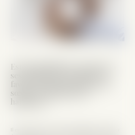
Est-il possible de renoncer à
ses droits successoraux en
faveur d’un de ses frères ou
sœurs en situation de
handicap ?
Il est possible, sous certaines conditions, de favoriser