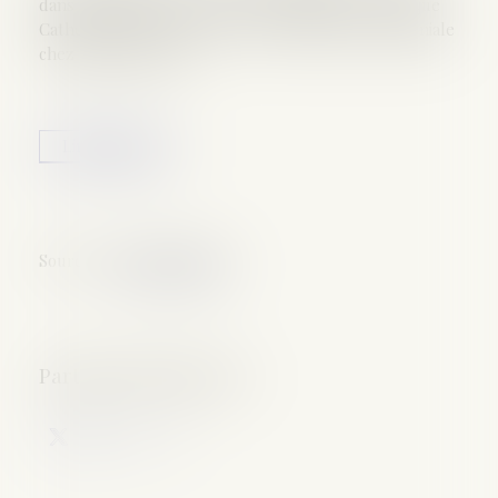
dans un héritage une personne handicapée, explique
Catherine Costa, directrice de l’ingénierie patrimoniale
chez Milleis Banque...
Lire la suite
Source :
www.lemonde.fr