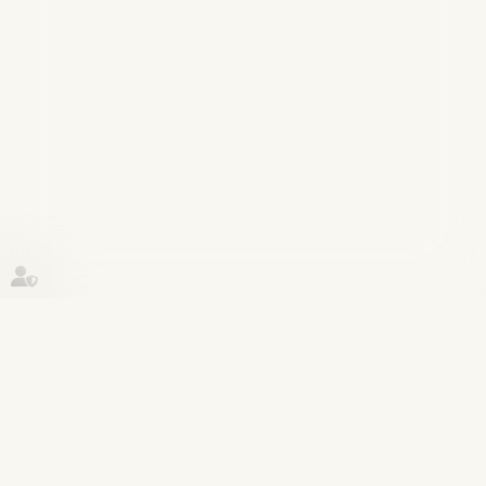
Historique
Procédure pénale
12
sept.