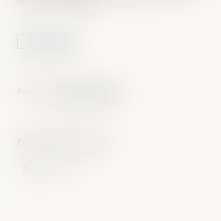
en sont les usufruitiers...
Lire la suite
Source :
www.boursorama.com