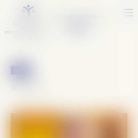
Nos services numériques
L
E
X
A
URA
a
v
ocats
SELARL VARET-DESFORET
Avocats Associés
Filiation
27/08/2019