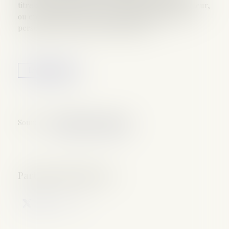
titre confidentiel sans le consentement de leur auteur,
ou en fixant sans son consentement l'image d'une
personne se trouvant en un lieu privé...
Lire la suite
Source :
www.labase-lextenso.fr