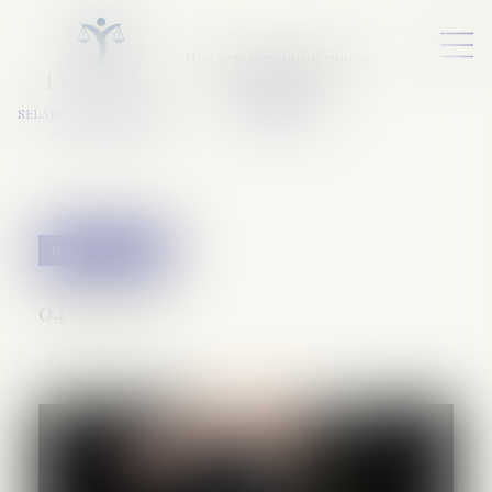
Nos services numériques
L
E
X
A
URA
a
v
ocats
SELARL VARET-DESFORET
Avocats Associés
Procédure pénale
04/06/2020