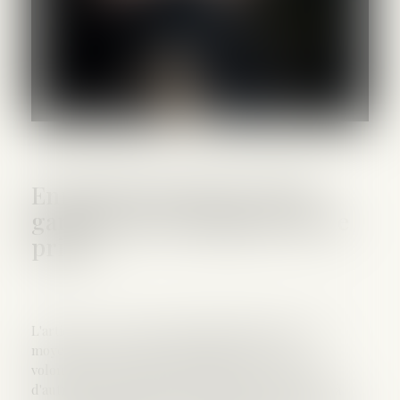
Enregistrement lors d’une
garde à vue et atteinte à la vie
privée
L'article 226-1 du Code pénal incrimine le fait, au
moyen d'un procédé quelconque, de porter
volontairement atteinte à l'intimité de la vie privée
d'autrui, en enregistrant des paroles prononcées à