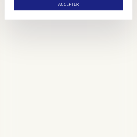
ACCEPTER