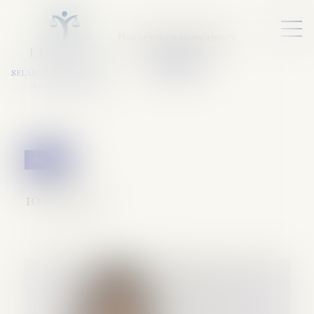
Nos services numériques
L
E
X
A
URA
a
v
ocats
SELARL VARET-DESFORET
Avocats Associés
Filiation
10/03/2020