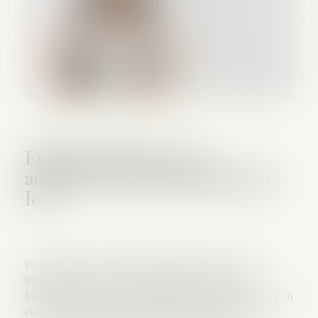
Enfants influenceurs :
adoption de la proposition de
loi
Presentation de l'Assemblee nationale, du palais
Bourbon, de ses membres (deputes), de son
fonctionnement et de son actualite : agenda, travaux en
cours (amendements, rapports, commissions, lois),