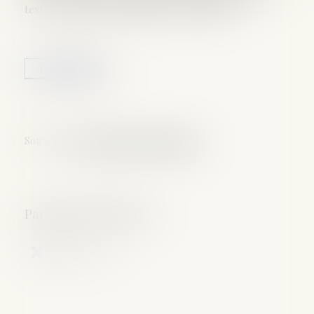
textes et dossiers (legislatifs ou d'actualite)...
Lire la suite
Source :
www.assemblee-nationale.fr