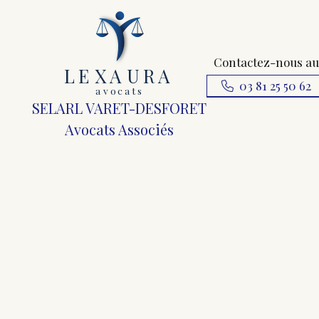
Contactez-nous au
L
E
X
A
URA
03 81 25 50 62
a
v
ocats
SELARL VARET-DESFORET
Avocats Associés