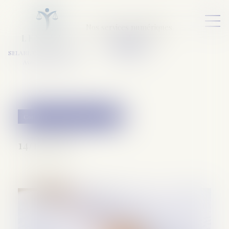
Nos services numériques
L
E
X
A
URA
a
v
ocats
SELARL VARET-DESFORET
Avocats Associés
Couples et régime matrimoniaux
14/11/2018