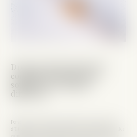
Droit au séjour dans l’UE :
conjoints et pacsés sont
soumis à des régimes
différents
Dans un arrêt rendu le 22 octobre 2018, le Conseil
d’État juge qu’un régime différent s’applique pour des
conjoints et des partenaires liés par un pacte civil de