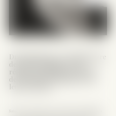
Droit funéraire : la Défenseure
des droits appelle à une
réforme profonde en faveur
des droits des défunts et de
leurs proches
Saisie de réclamations sur les nombreuses difficultés