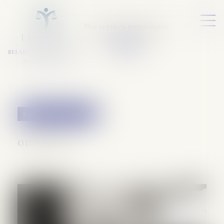
Nos services numériques
L
E
X
A
URA
a
v
ocats
SELARL VARET-DESFORET
Avocats Associés
Patrimoine et succession
01/12/2021