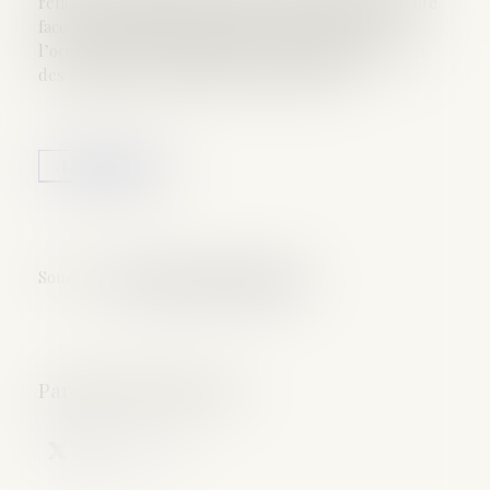
rencontrées par les proches d’une personne défunte
face aux démarches qu’ils doivent accomplir à
l’occasion des funérailles, mais aussi dans la gestion
des sépultures, la Défenseure des droits...
Lire la suite
Source :
www.defenseurdesdroits.fr