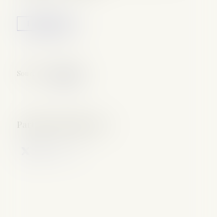
Lire la suite
Source :
www.dna.fr