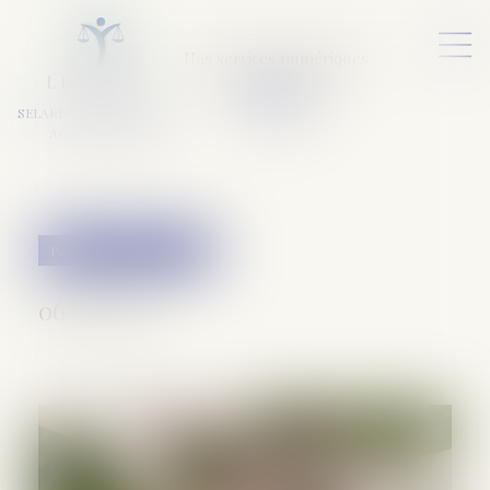
Nos services numériques
L
E
X
A
URA
a
v
ocats
SELARL VARET-DESFORET
Avocats Associés
Patrimoine et succession
06/01/2022