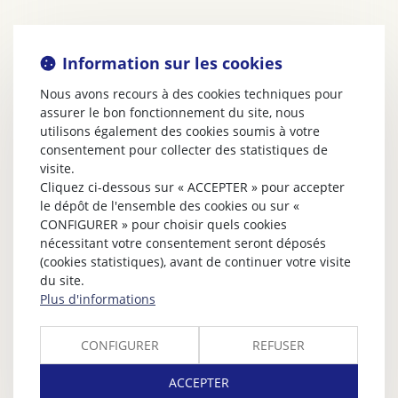
Information sur les cookies
Nous avons recours à des cookies techniques pour
assurer le bon fonctionnement du site, nous
utilisons également des cookies soumis à votre
consentement pour collecter des statistiques de
visite.
Cliquez ci-dessous sur « ACCEPTER » pour accepter
le dépôt de l'ensemble des cookies ou sur «
CONFIGURER » pour choisir quels cookies
nécessitant votre consentement seront déposés
(cookies statistiques), avant de continuer votre visite
du site.
Plus d'informations
CONFIGURER
REFUSER
ACCEPTER