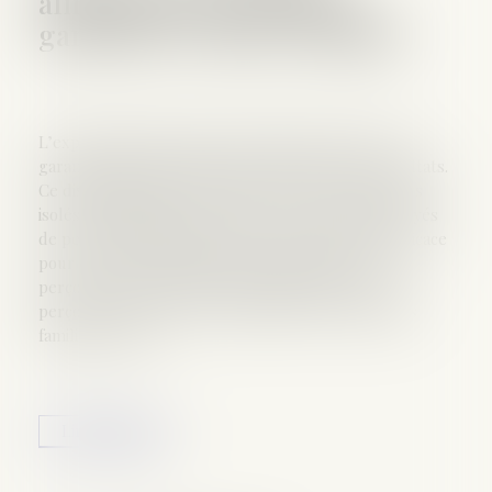
alimentaires sont mieux
garanties | Dossier Familial
L’expérimentation dans vingt départements de la
garantie contre les impayés a donné de bons résultats.
Ce dispositif apporte une aide concrète aux parents
isolés en situation de précarité. La garantie d’impayés
de pensions alimentaires (GIPA) serait une aide efficace
pour soutenir les familles monoparentales qui
perçoivent une faible pension alimentaire ou ne la
perçoivent plus. La Caisse nationale des allocations
familiales (Cnaf)
Lire la suite