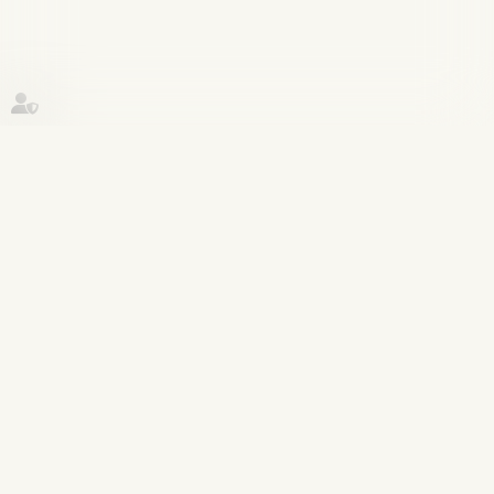
Historique
Procédure pénale
05
janv.
Dans quels cas les troubles