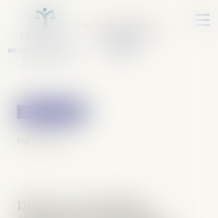
Nos services numériques
L
E
X
A
URA
a
v
ocats
SELARL VARET-DESFORET
Avocats Associés
Divorce et séparation
04/01/2017
Divorce : les pensions