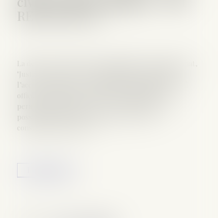
civil: ce qui va changer - EST
REPUBLICAIN
La dernière grande réforme judiciaire du quinquennat,
"Justice au XXIe siècle", qui simplifie et modernise
l’accès à la justice, a été publié ce samedi au Journal
officiel. Changement d'état-civil simplifié Elle
permettra notamment, dès le 1er janvier 2017, la
possibilité de divorcer sans juge, en cas de
consentement mutuel...
Lire la suite