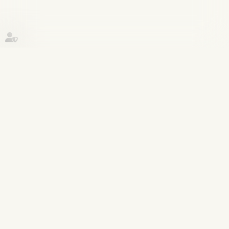
Historique
Divorce et séparation
04
janv.
Divorce : les pensions alimentaires
sont mieux garanties | Dossier