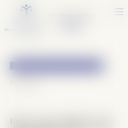
Nos services numériques
L
E
X
A
URA
a
v
ocats
SELARL VARET-DESFORET
Avocats Associés
Droit de la famille, des personnes et de leur patrimoine
23/11/2016
Divorce, pacs, naissance, état-