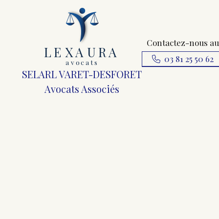
Contactez-nous au
L
E
X
A
URA
03 81 25 50 62
a
v
ocats
SELARL VARET-DESFORET
Avocats Associés