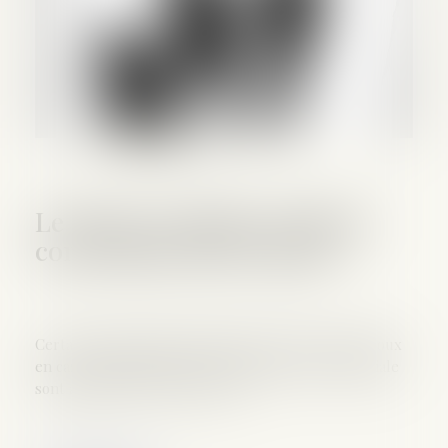
Le divorce annule certaines
conventions entre époux
Certains arrangements financiers prévus entre époux
en cas de dissolution de la communauté matrimoniale
sont annulés en cas de divorce...