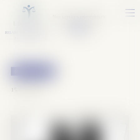
Nos services numériques
L
E
X
A
URA
a
v
ocats
SELARL VARET-DESFORET
Avocats Associés
Divorce et séparation
15/01/2020