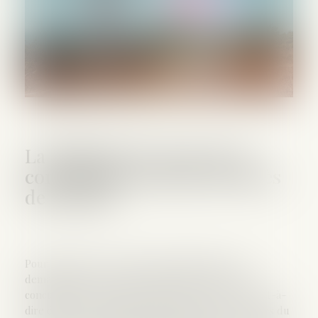
La difficulté de prouver le
concubinage au jour du décès
de l’assuré
Pour obtenir le versement du capital décès, le
demandeur était tenu de rapporter la preuve du
concubinage lors du dénouement du contrat, c’est-à-
dire d’une vie commune au jour du décès. Les juges du