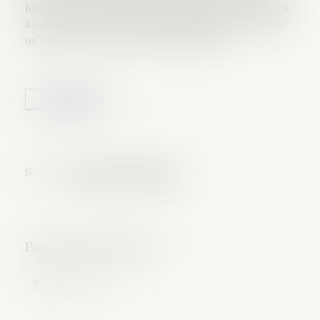
fond ont souverainement apprécié les pièces soumises
à leur examen et, hors toute dénaturation, ont estimé
qu’une telle preuve n’était pas rapportée...
Lire la suite
Source :
www.dalloz-actualite.fr