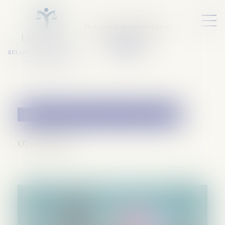
Nos services numériques
L
E
X
A
URA
a
v
ocats
SELARL VARET-DESFORET
Avocats Associés
Droit de la famille, des personnes et de leur patrimoine
07/11/2018