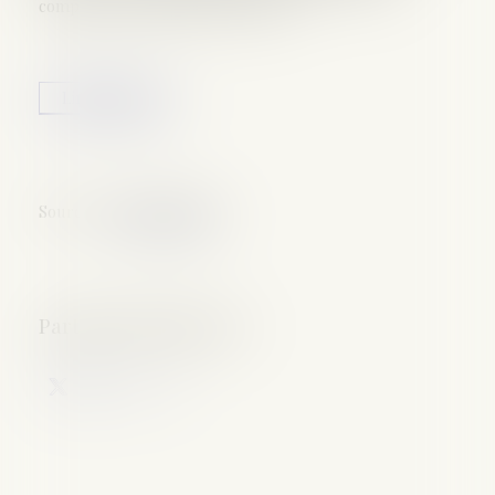
comprendre comment ça marche...
Lire la suite
Source :
www.parents.fr