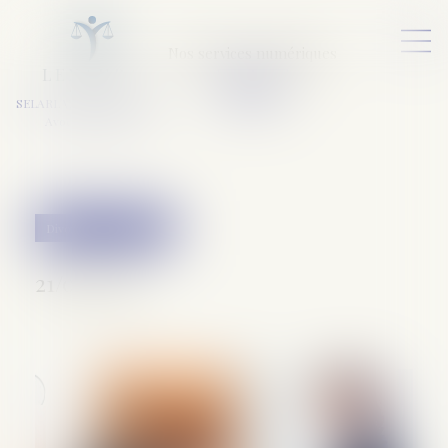
Nos services numériques
L
E
X
A
URA
a
v
ocats
SELARL VARET-DESFORET
Avocats Associés
Divorce et séparation
21/05/2019