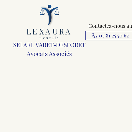
Contactez-nous au
L
E
X
A
URA
03 81 25 50 62
a
v
ocats
SELARL VARET-DESFORET
Avocats Associés