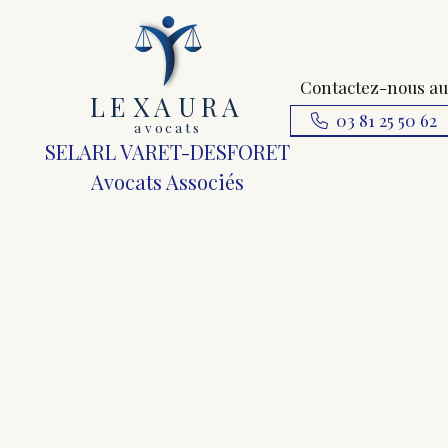
Contactez-nous au
L
E
X
A
URA
03 81 25 50 62
a
v
ocats
SELARL VARET-DESFORET
Avocats Associés