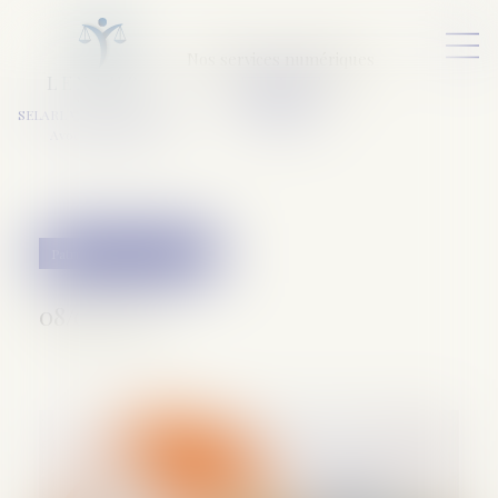
Nos services numériques
L
E
X
A
URA
a
v
ocats
SELARL VARET-DESFORET
Avocats Associés
Patrimoine et succession
08/03/2023