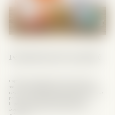
Démembrement de propriété
L’apport d’un usufruit à durée fixe de titre d’une
société civile immobilière relevant de l’impôt sur le
revenu à une société holding à l’impôt sur les sociétés
peut être constitutif d’un abus de droit lorsque
l’opération relève d'un montage juridique et
économique artificiel (CAA Lyon, 9 févr. 2023, n°
21LY01699)...