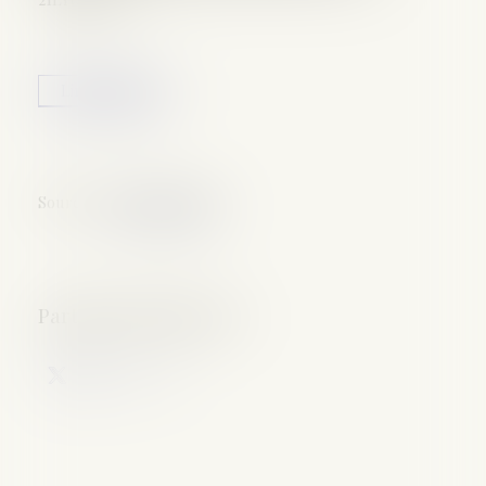
Lire la suite
Source :
www.aurep.com