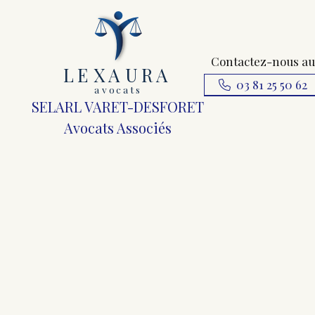
Contactez-nous au
L
E
X
A
URA
03 81 25 50 62
a
v
ocats
SELARL VARET-DESFORET
Avocats Associés