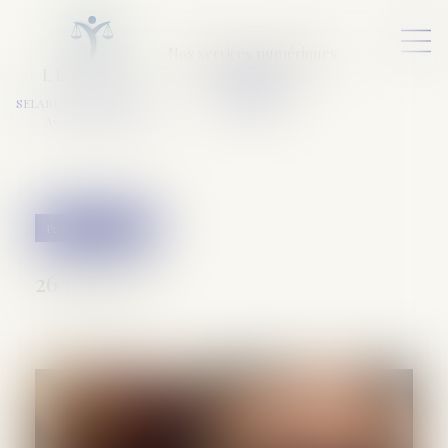
Nos services numériques
L
E
X
A
URA
a
v
ocats
SELARL VARET-DESFORET
Avocats Associés
Procédure pénale
26/03/2020