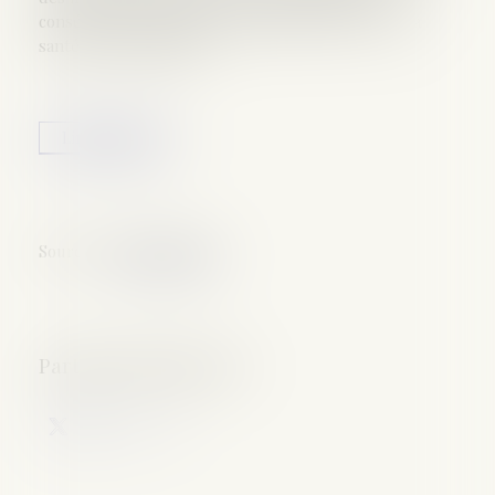
conséquences des menaces sanitaires graves sur la
santé de la population...
Lire la suite
Source :
www.lexbase.fr