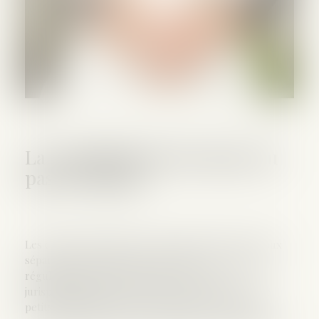
La contribution des époux au
pas de charge
Les charges du mariage et la manière dont les époux
séparés de biens doivent y faire face se retrouvent
régulièrement sur le devant de la scène
jurisprudentielle. Il faut l’avouer, suivre la piste de
petits cailloux blancs n’est pas toujours évident,