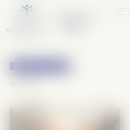
Nos services numériques
L
E
X
A
URA
a
v
ocats
SELARL VARET-DESFORET
Avocats Associés
Couples et régime matrimoniaux
24/02/2021