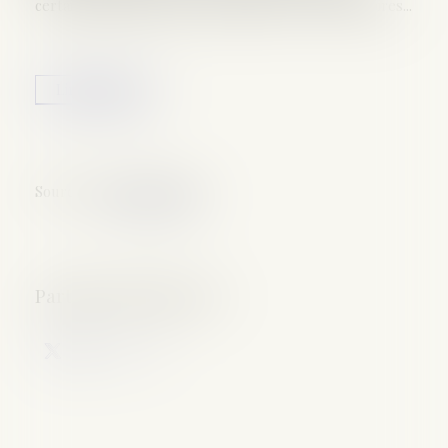
certaines décisions pouvant apparaître contradictoires...
Lire la suite
Source :
www.aurep.com