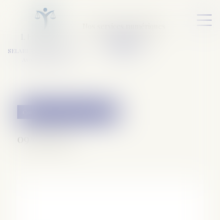
Nos services numériques
L
E
X
A
URA
a
v
ocats
SELARL VARET-DESFORET
Avocats Associés
Couples et régime matrimoniaux
09/05/2018