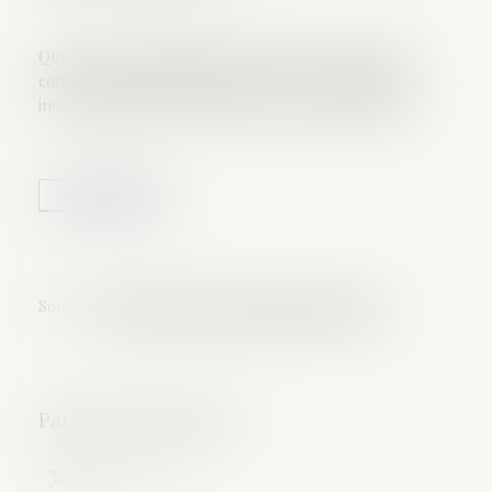
Quel régime matrimonial choisir ? Faut-il signer un
contrat de mariage chez le notaire ? Avantages et
inconvénients des différents régimes matrimoniaux...
Lire la suite
Source :
droit-finances.commentcamarche.com