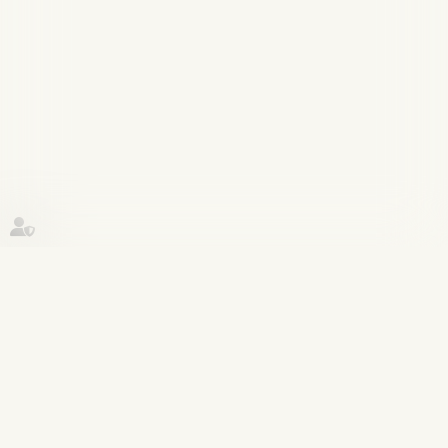
Historique
Procédure pénale
12
sept.