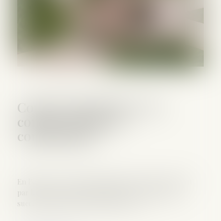
Contrat d'assurance-vie
comme actif de la
communauté
En l'espèce, le contrat d'assurance avait été souscrit
par les époux. Au décès de l'épouse venaient à la
succession son mari, ses filles et ses...