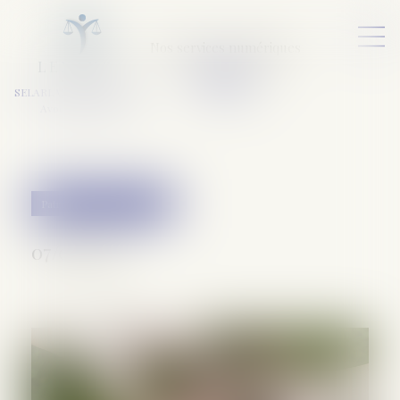
Nos services numériques
L
E
X
A
URA
a
v
ocats
SELARL VARET-DESFORET
Avocats Associés
Patrimoine et succession
07/08/2019