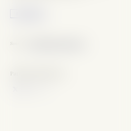
Lire la suite
Source :
revuefiduciaire.grouperf.com