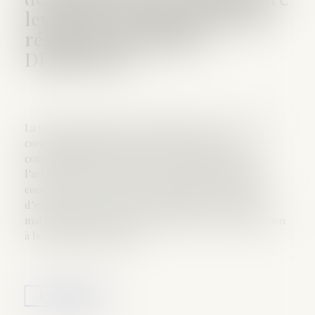
les époux du changement de
régime matrimonial -
DEFRÉNOIS
La Cour de cassation a saisi le 8 juin 2016 le Conseil
constitutionnel d’une question prioritaire de
constitutionnalité portant sur le sixième alinéa de
l’article 1397 du Code civil. En effet, les dispositions
contestées prévoient une date différente de prise
d’effet entre les époux du changement de régime
matrimonial selon que l’acte notarié est soumis ou non
à homologation judiciaire...
Lire la suite