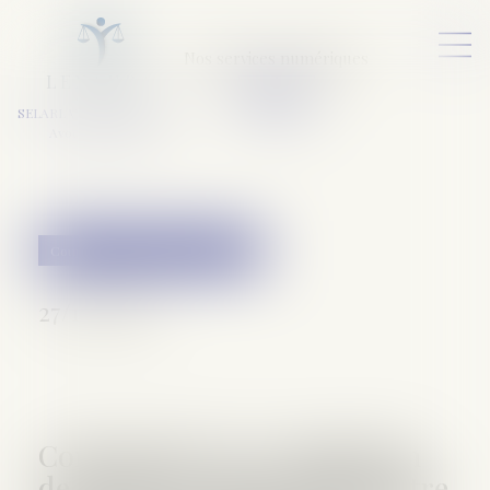
Nos services numériques
L
E
X
A
URA
a
v
ocats
SELARL VARET-DESFORET
Avocats Associés
Couples et régime matrimoniaux
27/10/2016
Conformité à la Constitution
de la date de prise d’effet entre