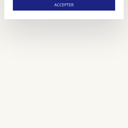
ACCEPTER