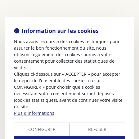
Information sur les cookies
Nous avons recours à des cookies techniques pour
assurer le bon fonctionnement du site, nous
utilisons également des cookies soumis à votre
consentement pour collecter des statistiques de
visite.
Cliquez ci-dessous sur « ACCEPTER » pour accepter
le dépôt de l'ensemble des cookies ou sur «
CONFIGURER » pour choisir quels cookies
nécessitant votre consentement seront déposés
(cookies statistiques), avant de continuer votre visite
du site.
Plus d'informations
CONFIGURER
REFUSER